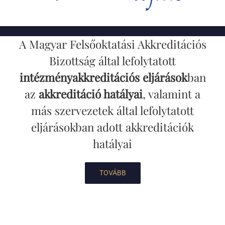
A Magyar Felsőoktatási Akkreditációs
Bizottság által lefolytatott
intézményakkreditációs eljárások
ban
az
akkreditáció hatályai
, valamint a
más szervezetek által lefolytatott
eljárásokban adott akkreditációk
hatályai
TOVÁBB