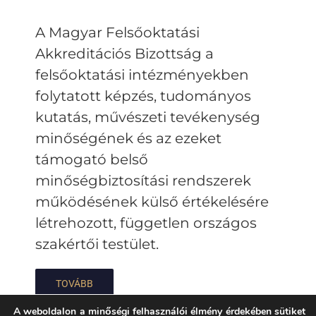
A Magyar Felsőoktatási
Akkreditációs Bizottság a
felsőoktatási intézményekben
folytatott képzés, tudományos
kutatás, művészeti tevékenység
minőségének és az ezeket
támogató belső
minőségbiztosítási rendszerek
működésének külső értékelésére
létrehozott, független országos
szakértői testület.
TOVÁBB
A weboldalon a minőségi felhasználói élmény érdekében sütiket