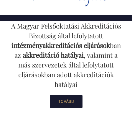
A Magyar Felsőoktatási Akkreditációs
Bizottság által lefolytatott
intézményakkreditációs eljárások
ban
az
akkreditáció hatályai
, valamint a
más szervezetek által lefolytatott
eljárásokban adott akkreditációk
hatályai
TOVÁBB