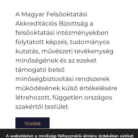
A Magyar Felsőoktatási
Akkreditációs Bizottság a
felsőoktatási intézményekben
folytatott képzés, tudományos
kutatás, művészeti tevékenység
minőségének és az ezeket
támogató belső
minőségbiztosítási rendszerek
működésének külső értékelésére
létrehozott, független országos
szakértői testület.
TOVÁBB
A weboldalon a minőségi felhasználói élmény érdekében sütiket