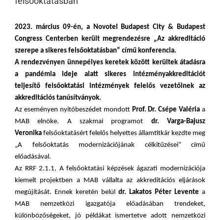
felsőoktatásban”
2023. március 09-én, a Novotel Budapest City & Budapest
Congress Centerben került megrendezésre „Az akkreditáció
szerepe a sikeres felsőoktatásban” című konferencia.
A rendezvényen ünnepélyes keretek között kerültek átadásra
a pandémia ideje alatt sikeres intézményakkreditációt
teljesítő felsőoktatási intézmények felelős vezetőinek az
akkreditációs tanúsítványok.
Az eseményen nyitóbeszédet mondott
Prof. Dr. Csépe Valéria
a
MAB elnöke. A szakmai programot
dr. Varga-Bajusz
Veronika
felsőoktatásért felelős helyettes államtitkár kezdte meg
„A felsőoktatás modernizációjának célkitűzései” című
előadásával.
Az RRF 2.1.1, A felsőoktatási képzések ágazati modernizációja
kiemelt projektben a MAB vállalta az akkreditációs eljárások
megújítását. Ennek keretén belül
dr. Lakatos Péter Levente
a
MAB nemzetközi igazgatója előadásában trendeket,
különbözőségeket, jó példákat ismertetve adott nemzetközi