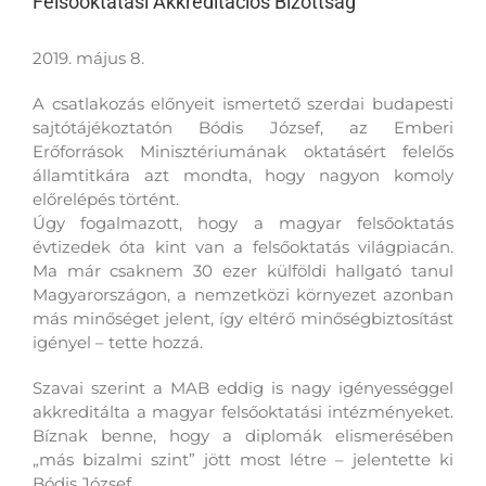
Felsőoktatási Akkreditációs Bizottság
2019. május 8.
A csatlakozás előnyeit ismertető szerdai budapesti
sajtótájékoztatón Bódis József, az Emberi
Erőforrások Minisztériumának oktatásért felelős
államtitkára azt mondta, hogy nagyon komoly
előrelépés történt.
Úgy fogalmazott, hogy a magyar felsőoktatás
évtizedek óta kint van a felsőoktatás világpiacán.
Ma már csaknem 30 ezer külföldi hallgató tanul
Magyarországon, a nemzetközi környezet azonban
más minőséget jelent, így eltérő minőségbiztosítást
igényel – tette hozzá.
Szavai szerint a MAB eddig is nagy igényességgel
akkreditálta a magyar felsőoktatási intézményeket.
Bíznak benne, hogy a diplomák elismerésében
„más bizalmi szint” jött most létre – jelentette ki
Bódis József.