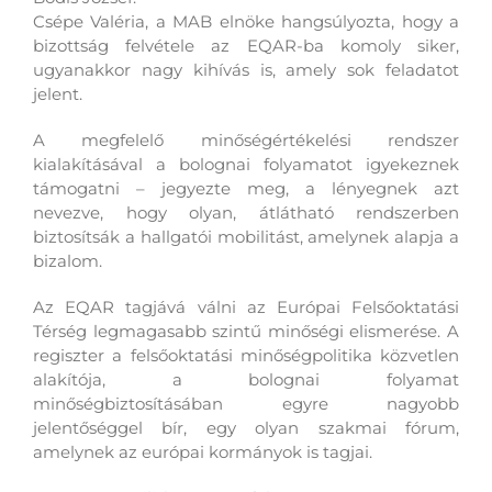
Csépe Valéria, a MAB elnöke hangsúlyozta, hogy a
bizottság felvétele az EQAR-ba komoly siker,
ugyanakkor nagy kihívás is, amely sok feladatot
jelent.
A megfelelő minőségértékelési rendszer
kialakításával a bolognai folyamatot igyekeznek
támogatni – jegyezte meg, a lényegnek azt
nevezve, hogy olyan, átlátható rendszerben
biztosítsák a hallgatói mobilitást, amelynek alapja a
bizalom.
Az EQAR tagjává válni az Európai Felsőoktatási
Térség legmagasabb szintű minőségi elismerése. A
regiszter a felsőoktatási minőségpolitika közvetlen
alakítója, a bolognai folyamat
minőségbiztosításában egyre nagyobb
jelentőséggel bír, egy olyan szakmai fórum,
amelynek az európai kormányok is tagjai.