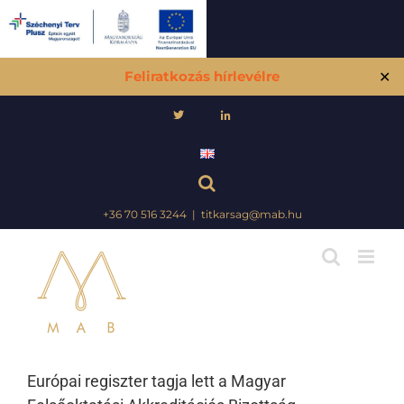
Feliratkozás hírlevélre
✕
Skip
to
content
+36 70 516 3244
|
titkarsag@mab.hu
Európai regiszter tagja lett a Magyar