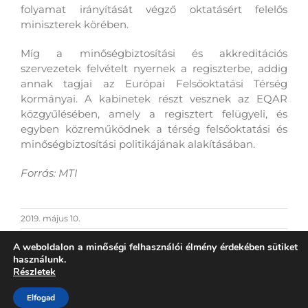
folyamat irányítását végző oktatásért felelős
miniszterek körében.
Míg a minőségbiztosítási és akkreditációs
szervezetek felvételt nyernek a regiszterbe, addig
annak tagjai az Európai Felsőoktatási Térség
kormányai. A kabinetek részt vesznek az EQAR
közgyűlésében, amely a regisztert felügyeli, és
egyben közreműködnek a térség felsőoktatási és
minőségbiztosítási politikájának alakításában.
Forrás: MTI
2019. május 10.
A weboldalon a minőségi felhasználói élmény érdekében sütiket
használunk.
Részletek
Elfogad