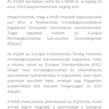
Az EQAR áprilisban vette fel a MAB-ot, a tagság öt
évre, 2023 szeptemberének végéig szól.
Megemlítették, hogy a MAB kiterjedt kapcsolatokat
tart fenn a felsőoktatás minőségbiztosításával
foglalkozó fontosabb nemzetközi szervezetekkel.
Tagja egyebek mellett az Európai
Minőségbiztosítási Szervezetek Szövetségének
(ENQA).
Az EQAR az Európai Felsőoktatási Térség hivatalos
minőségbiztosítási szervezeteinek regisztere. Célja
a hiteles, tehát az Európai Standardoknak (ESG)
eleget tevő minőségbiztosítási és akkreditációs
szervezetek nyilvántartása. A regiszterbe csak olyan
szervezet kerülhet bele, amelyet egy független
szakértőkből álló testület megvizsgált az ESG
alapján.
A MAB most először jelentkezett az EQAR-ba, mivel
annak egyre nagyobb a jelentősége a bolognai