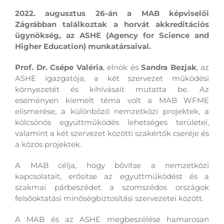
2022. augusztus 26-án a MAB képviselői
Zágrábban találkoztak a horvát akkreditációs
ügynökség, az ASHE (
Agency for Science and
Higher Education
) munkatársaival.
Prof. Dr. Csépe Valéria
, elnök és
Sandra Bezjak
, az
ASHE igazgatója, a két szervezet működési
környezetét és kihívásait mutatta be. Az
eseményen kiemelt téma volt a MAB WFME
elismerése, a különböző nemzetközi projektek, a
kölcsönös együttműködés lehetséges területei,
valamint a két szervezet közötti szakértők cseréje
és
a közös projektek.
A MAB célja, hogy bővítse a nemzetközi
kapcsolatait, erősítse az együttműködést és a
szakmai párbeszédet a szomszédos országok
felsőoktatási minőségbiztosítási szervezetei között.
A MAB és az ASHE megbeszélése hamarosan