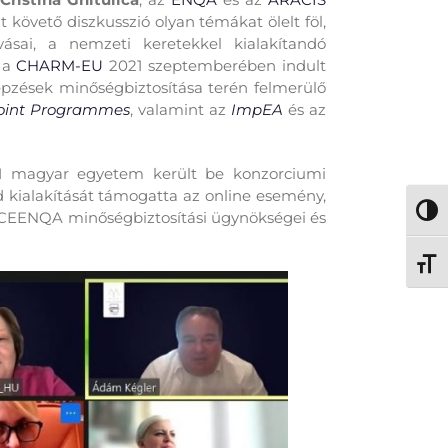
t követő diszkusszió olyan témákat ölelt föl,
ásai, a nemzeti keretekkel kialakítandó
, a
CHARM-EU
2021 szeptemberében indult
képzések minőségbiztosítása terén felmerülő
Joint Programmes
, valamint az
ImpEA
és az
11 magyar egyetem került be konzorciumi
d kialakítását támogatta az online esemény,
Nagy 
a CEENQA minőségbiztosítási ügynökségei és
Betű