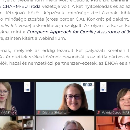
E CHARM-EU Iroda
vezetője volt. A két nyitóelőadás és az az
n létrejövő közös képzések minőségbiztosításának kihív
ó minőségbiztosítás (cross border QA). Konkrét példaként
ális kihívásai
) akkreditációja szolgált. Az olyan, a közös 
ekre, mint a
European Approach for Quality Assurance of 
, szintén kitért a webinárium.
-nak, melynek az eddig lezárult két pályázati körében 
z érintettek széles körének bevonását, s az aktív párbeszé
lők, hazai és nemzetközi partnerszervezetek, az ENQA és 