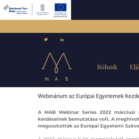
Skip
to
content
Rólunk
Elj
Webinárium az Európai Egyetemek Kezd
A MAB Webinar Series 2022
márciusi
kérdéseinek bemutatása volt. A meghívott
megosztották az Európai Egyetemi Szövet
A 2022. március 9-én megrendezett angol