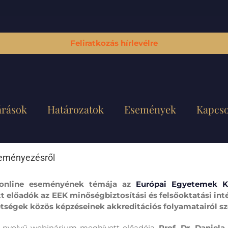
Feliratkozás hírlevélre
árások
Határozatok
Események
Kapcso
eményezésről
 online eseményének témája az
Európai Egyetemek K
 előadók az EEK minőségbiztosítási és felsőoktatási in
ségek közös képzéseinek akkreditációs folyamatairól sze
 nyelvű webinárium meghívott előadója,
Prof. Dr. Daniela