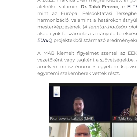
alelnöke, valamint
Dr. Takó Ferenc
, az
ELT
mint az Európai Felsőoktatási Térségbe
harmonizáció, valamint a határokon átnyúl
mesterképzésének (
A fenntarthatóság glob
akadályok felszámolására irányuló törekvés
EUniQ
projektekből származó eredményekre
A MAB kiemelt figyelmet szentel az EEK
vezetőként vagy tagként a szövetségekbe. A
amelyen minisztériumi és egyetemi képvise
egyetemi szakemberek vettek részt.