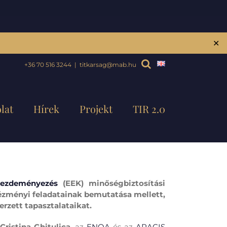
✕
+36 70 516 3244
|
titkarsag@mab.hu
lat
Hírek
Projekt
TIR 2.0
ezdeményezés
(EEK) minőségbiztosítási
tézményi feladatainak bemutatása mellett,
rzett tapasztalataikat.
 Cristina Ghitulica
, az
ENQA
és az
ARACIS