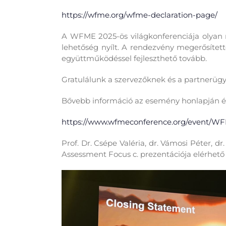
https://wfme.org/wfme-declaration-page/
A WFME 2025-ös világkonferenciája
olyan
lehetőség nyílt.
A rendezvény
megerősítette
együttműködéssel fejleszthető tovább.
Gratulálunk a szervezőknek és a partnerüg
Bővebb információ az esemény honlapján é
https://www.wfmeconference.org/event/
Prof. Dr. Csépe Valéria, dr. Vámosi Péter
Assessment Focus c. prezentációja elérhető