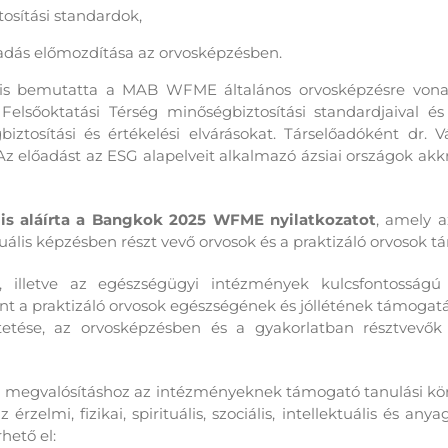
tosítási standardok,
adás előmozdítása az orvosképzésben.
s bemutatta
a MAB WFME általános orvosképzésre vonat
Felsőoktatási Térség minőségbiztosítási standardjaival és 
tosítási és értékelési elvárásokat. Társelőadóként dr. V
z előadást az ESG alapelveit alkalmazó ázsiai országok akk
is aláírta a Bangkok 2025 WFME nyilatkozatot
, amely a
uális képzésben részt vevő orvosok és a praktizáló orvosok 
, illetve az egészségügyi intézmények kulcsfontosságú 
nt a praktizáló orvosok egészségének és jóllétének támogatá
ztetése, az orvosképzésben és a gyakorlatban résztvevők
i megvalósításhoz az intézményeknek támogató tanulási környe
z érzelmi,
fizikai, spirituális, szociális, intellektuális és any
rhető el: