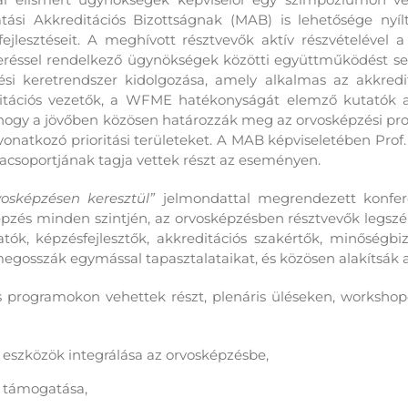
tási Akkreditációs Bizottságnak (MAB) is lehetősége nyíl
ejlesztéseit
. A
meghívott résztvevők aktív részvételével 
ssel rendelkező ügynökségek közötti együttműködést seg
ési keretrendszer kidolgozása, amely alkalmas az akkred
tációs
vezetők
, a WFME hatékonyságát elemző
kutatók
hogy
a jövőben
közösen határozzák meg az orvosképzési pro
atkozó prioritási területeket. A MAB képviseletében Prof. D
soportjának tagja vettek részt az eseményen.
osképzésen keresztül”
jelmondattal megrendezett konfere
zés minden szintjén, az orvosképzésben résztvevők legszél
ók, képzésfejlesztők, akkreditációs szakértők, minőségbiz
egosszák egymással tapasztalataikat, és közösen alakítsák a
os programokon vehettek részt, plenáris üléseken, worksho
is eszközök integrálása az orvosképzésbe,
k támogatása,