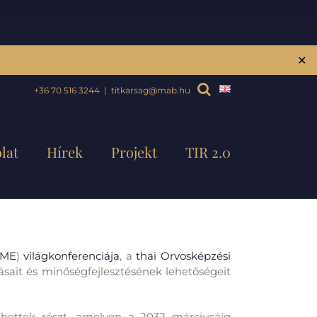
✕
+36 70 516 3244
|
titkarsag@mab.hu
lat
Hírek
Projekt
TIR 2.0
ME
)
világkonferenciája
, a
thai Orvosképzési
sait és minőségfejlesztésének lehetőségeit
hettek részt, amelyen
a
2032 márciusáig