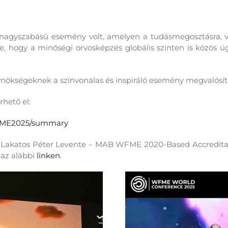
 nagyszabású esemény volt, amelyen
a tudásmegosztás
ra
,
, hogy a minőségi orvosképzés globális szinten is közös 
ynökségeknek a színvonalas és inspiráló esemény megvalósít
rhető el:
WFME2025/summary
, dr. Lakatos Péter Levente – MAB WFME 2020-Based Accredit
 az alábbi
linken
.