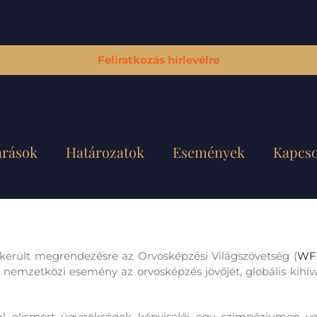
Feliratkozás hírlevélre
árások
Határozatok
Események
Kapcso
került megrendezésre az Orvosképzési Világszövetség (
WF
nemzetközi esemény az orvosképzés jövőjét, globális kihívá
 elismert ügynökségek képviselői egy szimpóziumon ve