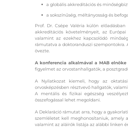
a globális akkreditációs és minőségbiz
a sokszínűség, méltányosság és befog
Prof. Dr. Csépe Valéria
külön
előadásban
i
akkreditációs követelményeit, az Európai 
valamint az ezekhez kapcsolódó minőségbiz
rámutatva a doktoranduszi szempontokra.
A
övezte.
A konferencia alkalmával a MAB elnöke 
figyelmet az orvostanhallgatók, a posztgrad
A Nyilatkozat kiemeli, hogy az oktatási
orvosképzésben résztvevő hallgatók, valami
A mentális és fizikai egészség veszélye
összefogással lehet megoldani.
A Deklaráció rámutat arra, hogy a gyakorlat
szemléletet kell meghonosítaniuk, amely a
valamint az aláírók listája az alábbi linken é