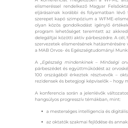
elismeréssel rendelkező
Magyar Felsőokta
eljárásainak
korábbi és folyamatban lévő f
szerepet kapó
szimpózium a WFME-elismeré
olyan
közös gondolkodást
igénylő
értékel
program lehetőséget teremtett a
z akkredi
delegáltjai
közötti aktív párbeszédre
. A cél,
szervezetek
elismerésének hatásmérésére von
a MAB Orvos- és Egészségtudományi Munkac
A
„Egészség mindenkinek – Minőségi orv
párbeszédet és együttműködést az orvoskép
100 országából érkeztek résztvevők – oktat
rezidensek és betegjogi képviselők – hogy m
A konferencia során a jelenlévők változat
hangsúlyos progresszív témákban, mint:
a mesterséges intelligencia és digitál
az oktatók szakmai fejlődése és anna