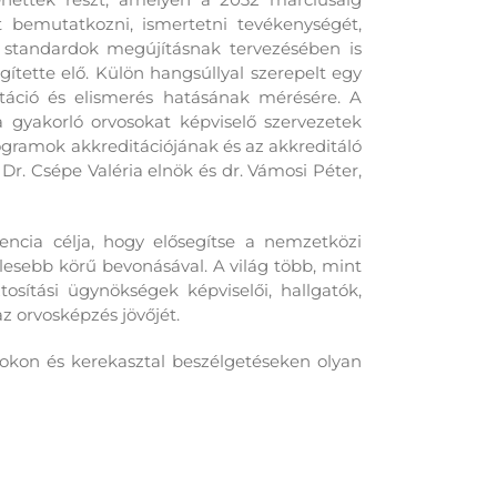
t bemutatkozni, ismertetni tevékenységét,
a standardok megújításnak tervezésében is
ítette elő
. Külön hangsúllyal szerepelt egy
itáció és elismerés hatásának mérésére. A
a gyakorló orvosokat képviselő szervezetek
gramok akkreditációjának és az akkreditáló
r. Csépe Valéria elnök és dr. Vámosi Péter,
ncia célja, hogy elősegítse a nemzetközi
esebb körű bevonásával. A világ több, mint
tosítási ügynökségek képviselői, hallgatók,
z orvosképzés jövőjét.
pokon és kerekasztal beszélgetéseken olyan