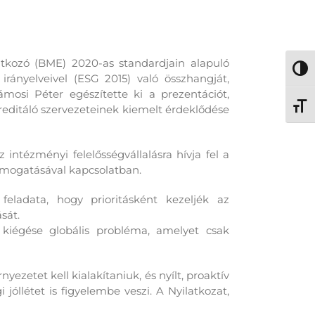
kozó (BME) 2020-as standardjain alapuló
Nagy 
irányelveivel (ESG 2015) való összhangját,
ámosi Péter egészítette ki a prezentációt,
Betű
reditáló szervezeteinek kiemelt érdeklődése
z intézményi felelősségvállalásra hívja fel a
támogatásával kapcsolatban.
feladata, hogy prioritásként kezeljék az
sát.
 kiégése globális probléma, amelyet csak
zetet kell kialakítaniuk, és nyílt, proaktív
agi jóllétet is figyelembe veszi. A Nyilatkozat,