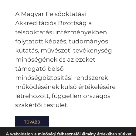
A Magyar Felsőoktatási
Akkreditációs Bizottság a
felsőoktatási intézményekben
folytatott képzés, tudományos
kutatás, művészeti tevékenység
minőségének és az ezeket
támogató belső
minőségbiztosítási rendszerek
működésének külső értékelésére
létrehozott, független országos
szakértői testület.
TOVÁBB
A weboldalon a minőségi felhasználói élmény érdekében sütiket