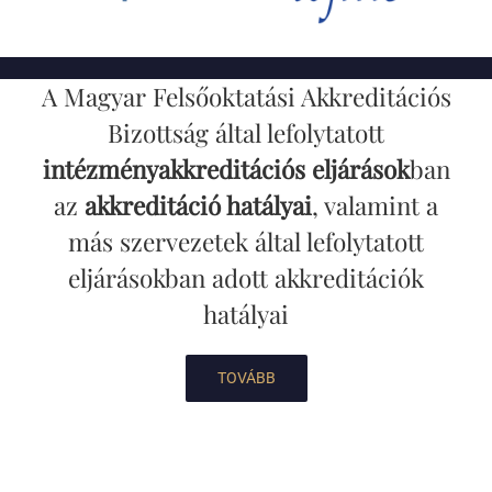
A Magyar Felsőoktatási Akkreditációs
Bizottság által lefolytatott
intézményakkreditációs eljárások
ban
az
akkreditáció hatályai
, valamint a
más szervezetek által lefolytatott
eljárásokban adott akkreditációk
hatályai
TOVÁBB