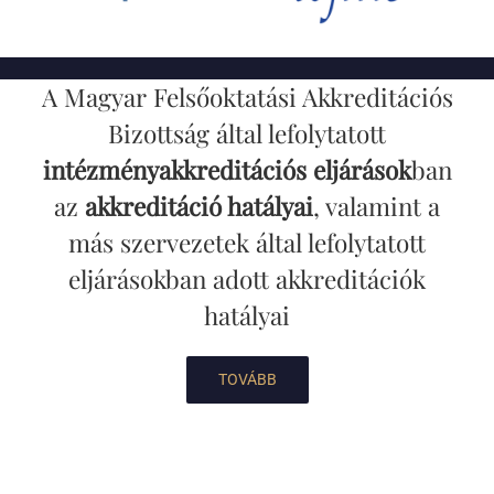
A Magyar Felsőoktatási Akkreditációs
Bizottság által lefolytatott
intézményakkreditációs eljárások
ban
az
akkreditáció hatályai
, valamint a
más szervezetek által lefolytatott
eljárásokban adott akkreditációk
hatályai
TOVÁBB