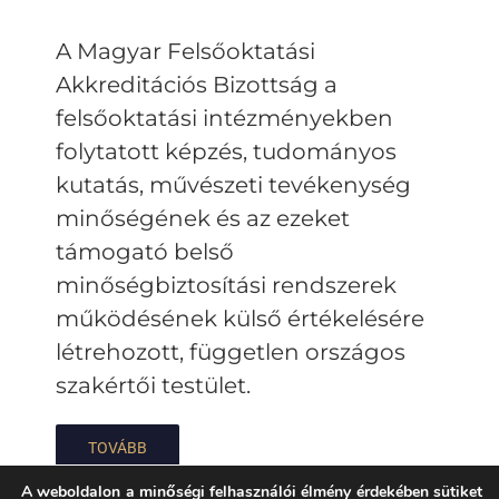
A Magyar Felsőoktatási
Akkreditációs Bizottság a
felsőoktatási intézményekben
folytatott képzés, tudományos
kutatás, művészeti tevékenység
minőségének és az ezeket
támogató belső
minőségbiztosítási rendszerek
működésének külső értékelésére
létrehozott, független országos
szakértői testület.
TOVÁBB
A weboldalon a minőségi felhasználói élmény érdekében sütiket