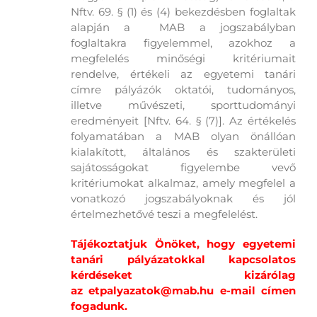
Nftv. 69. § (1) és (4) bekezdésben foglaltak
alapján a MAB a jogszabályban
foglaltakra figyelemmel, azokhoz a
megfelelés minőségi kritériumait
rendelve, értékeli az egyetemi tanári
címre pályázók oktatói, tudományos,
illetve művészeti, sporttudományi
eredményeit [Nftv. 64. § (7)]. Az értékelés
folyamatában a MAB olyan önállóan
kialakított, általános és szakterületi
sajátosságokat figyelembe vevő
kritériumokat alkalmaz, amely megfelel a
vonatkozó jogszabályoknak és jól
értelmezhetővé teszi a megfelelést.
Tájékoztatjuk Önöket, hogy egyetemi
tanári pályázatokkal kapcsolatos
kérdéseket kizárólag
az
etpalyazatok@mab.hu
e-mail címen
fogadunk.