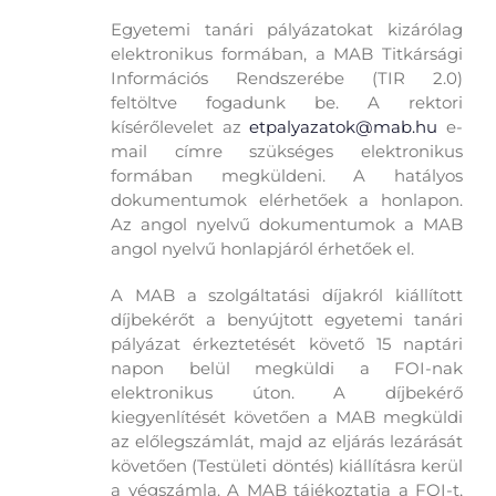
Egyetemi tanári pályázatokat kizárólag
elektronikus formában, a MAB Titkársági
Információs Rendszerébe (TIR 2.0)
feltöltve fogadunk be. A rektori
kísérőlevelet az
etpalyazatok@mab.hu
e-
mail címre szükséges elektronikus
formában megküldeni. A hatályos
dokumentumok elérhetőek a honlapon.
Az angol nyelvű dokumentumok a MAB
angol nyelvű honlapjáról érhetőek el.
A MAB a szolgáltatási díjakról kiállított
díjbekérőt a benyújtott egyetemi tanári
pályázat érkeztetését követő 15 naptári
napon belül megküldi a FOI-nak
elektronikus úton. A díjbekérő
kiegyenlítését követően a MAB megküldi
az előlegszámlát, majd az eljárás lezárását
követően (Testületi döntés) kiállításra kerül
a végszámla. A MAB tájékoztatja a FOI-t,