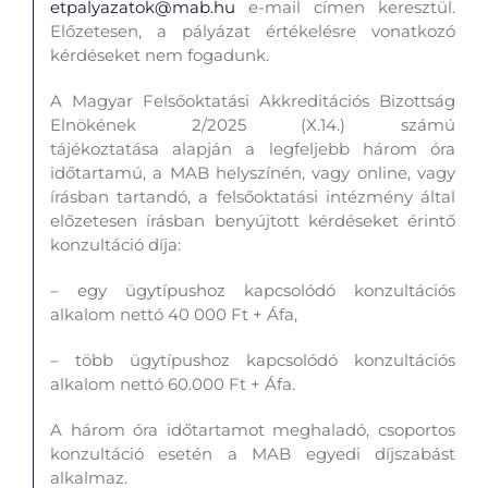
etpalyazatok@mab.hu
e-mail címen keresztül.
Előzetesen, a pályázat értékelésre vonatkozó
kérdéseket nem fogadunk.
A Magyar Felsőoktatási Akkreditációs Bizottság
Elnökének 2/2025 (X.14.) számú
tájékoztatása alapján a legfeljebb három óra
időtartamú, a MAB helyszínén, vagy online, vagy
írásban tartandó, a felsőoktatási intézmény által
előzetesen írásban benyújtott kérdéseket érintő
konzultáció díja:
– egy ügytípushoz kapcsolódó konzultációs
alkalom nettó 40 000 Ft + Áfa,
– több ügytípushoz kapcsolódó konzultációs
alkalom nettó 60.000 Ft + Áfa.
A három óra időtartamot meghaladó, csoportos
konzultáció esetén a MAB egyedi díjszabást
alkalmaz.